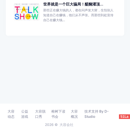
世界就是一个巨大骗局！醍醐灌顶...
那些正在赚大钱的人，都在闷声发大财，生怕别人
知道自己在赚钱，他们从不声张。而那些到处宣传
自己在赚大钱...
大容
公益
大容脱
榕树下读
大容
技术支持 By D-
动态
游戏
口秀
书会
概况
Studio
51La
2026 ©
大容会社