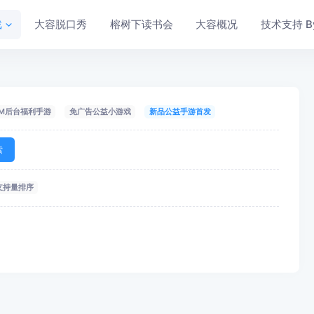
戏
大容脱口秀
榕树下读书会
大容概况
技术支持 By 
M后台福利手游
免广告公益小游戏
新品公益手游首发
索
支持量排序