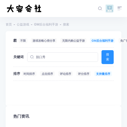
首页
公益游戏
GM后台福利手游
搜索
栏目
不限
游戏攻略心得分享
无限内购公益手游
GM后台福利手游
免广
搜
关键词
索
排序
时间排序
点击排序
评论排序
评分排序
支持量排序
热门资讯