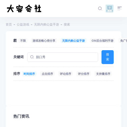
首页
公益游戏
无限内购公益手游
搜索
栏目
不限
游戏攻略心得分享
无限内购公益手游
GM后台福利手游
免广
搜
关键词
索
排序
时间排序
点击排序
评论排序
评分排序
支持量排序
热门资讯