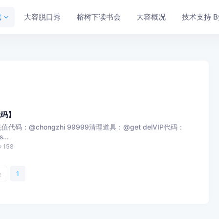
戏
大容脱口秀
榕树下读书会
大容概况
技术支持 By 
代码】
值代码：@chongzhi 99999清理道具：@get delVIP代码：
..
158
条
1